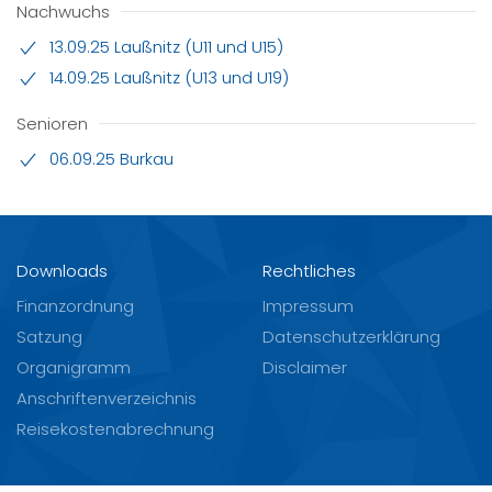
Nachwuchs
13.09.25 Laußnitz (U11 und U15)
14.09.25 Laußnitz (U13 und U19)
Senioren
06.09.25 Burkau
Downloads
Rechtliches
Finanzordnung
Impressum
Satzung
Datenschutzerklärung
Organigramm
Disclaimer
Anschriftenverzeichnis
Reisekostenabrechnung