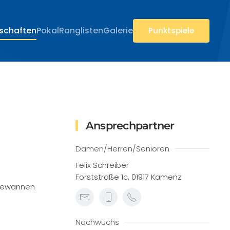
rschaften
Pokal
Ranglisten
Galerie
Punktspiele
Ansprechpartner
Damen/Herren/Senioren
Felix Schreiber
Forststraße 1c, 01917 Kamenz
t gewannen
Nachwuchs