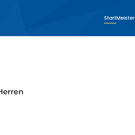
­Start
Meiste
Herren