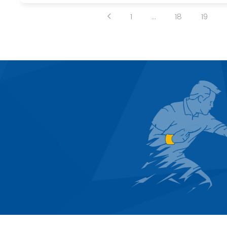
1
…
18
19