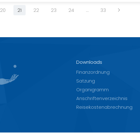
20
21
22
23
24
…
33
Downloads
Finanzordnung
Satzung
Organigramm
Anschriftenverzeichnis
Reisekostenabrechnung