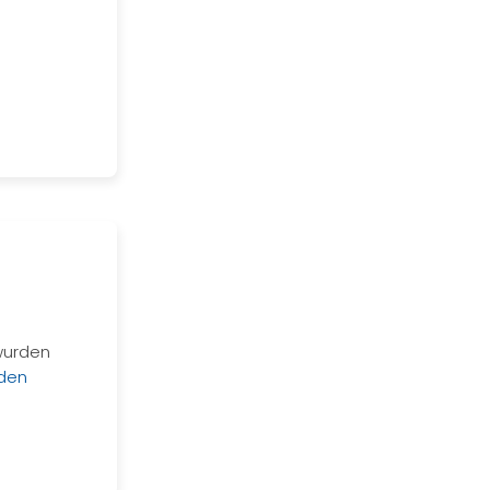
 wurden
nden