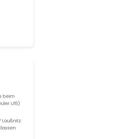
de beim
üler U15)
V Laußnitz
klassen