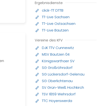
Ergebnisdienste
click-TT DTTB
TT-Live Sachsen
TT-Live Ostsachsen
TT-Live Bautzen
Vereine des KFV
DJK TTV Cunnewitz
MSV Bautzen 04
gen
Königswarthaer SV
SG Großröhrsdorf
SG Lückersdorf-Gelenau
SG Oberlichtenau
SV Grün-Weiß Hochkirch
TSV 1859 Wehrsdorf
TTC Hoyerswerda